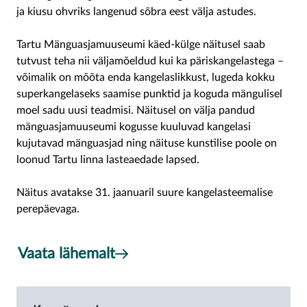
ja kiusu ohvriks langenud sõbra eest välja astudes.
Tartu Mänguasjamuuseumi käed-külge näitusel saab
tutvust teha nii väljamõeldud kui ka päriskangelastega –
võimalik on mõõta enda kangelaslikkust, lugeda kokku
superkangelaseks saamise punktid ja koguda mängulisel
moel sadu uusi teadmisi. Näitusel on välja pandud
mänguasjamuuseumi kogusse kuuluvad kangelasi
kujutavad mänguasjad ning näituse kunstilise poole on
loonud Tartu linna lasteaedade lapsed.
Näitus avatakse 31. jaanuaril suure kangelasteemalise
perepäevaga.
Vaata lähemalt