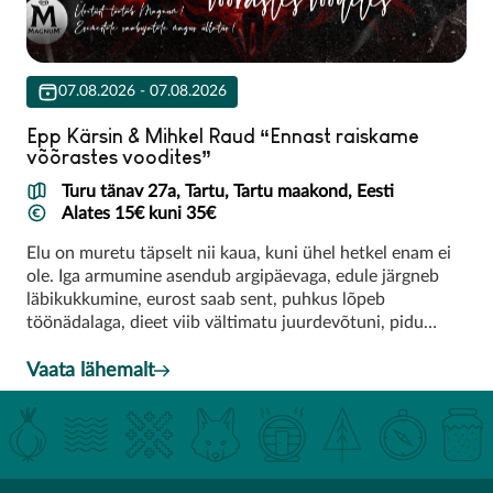
07.08.2026 - 07.08.2026
Epp Kärsin & Mihkel Raud “Ennast raiskame
võõrastes voodites”
Turu tänav 27a, Tartu, Tartu maakond, Eesti
Alates 15€ kuni 35€
Elu on muretu täpselt nii kaua, kuni ühel hetkel enam ei
ole. Iga armumine asendub argipäevaga, edule järgneb
läbikukkumine, eurost saab sent, puhkus lõpeb
töönädalaga, dieet viib vältimatu juurdevõtuni, pidu
tipneb pohmelliga.
Vaata lähemalt