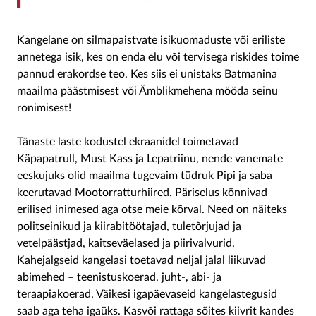
Kangelane on silmapaistvate isikuomaduste või eriliste
annetega isik, kes on enda elu või tervisega riskides toime
pannud erakordse teo. Kes siis ei unistaks Batmanina
maailma päästmisest või Ämblikmehena mööda seinu
ronimisest!
Tänaste laste kodustel ekraanidel toimetavad
Käpapatrull, Must Kass ja Lepatriinu, nende vanemate
eeskujuks olid maailma tugevaim tüdruk Pipi ja saba
keerutavad Mootorratturhiired. Päriselus kõnnivad
erilised inimesed aga otse meie kõrval. Need on näiteks
politseinikud ja kiirabitöötajad, tuletõrjujad ja
vetelpäästjad, kaitseväelased ja piirivalvurid.
Kahejalgseid kangelasi toetavad neljal jalal liikuvad
abimehed – teenistuskoerad, juht-, abi- ja
teraapiakoerad. Väikesi igapäevaseid kangelastegusid
saab aga teha igaüks. Kasvõi rattaga sõites kiivrit kandes