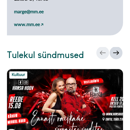
marge@mm.ee
www.mm.ee
Tulekul sündmused
Kultuur