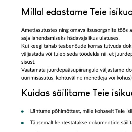
Millal edastame Teie isik
Ametiasutustes ning omavalitsusorganite töös a
asja lahendamiseks hädavajalikus ulatuses.
Kui keegi tahab teabenõude korras tutvuda doku
väljastada või tuleb seda töödelda nii, et juur
sisust.
Vaatamata juurdepääsupiirangule väljastame doku
uurimisasutus, kohtuväline menetleja või kohus)
Kuidas säilitame Teie isi
Lähtume põhimõttest, mille kohaselt Teie is
Täpsemalt kehtestatakse dokumentide säilit