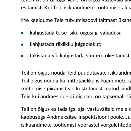
tegemist on isikuga, kellel on õigus vastavaid 
esitamist. Kui Teie isikuandmete töötlemise aluse
Me keeldume Teie tutvumissoovi täitmast üksnes 
kahjustada teise isiku õigusi ja vabadusi;
kahjustada riiklikku julgeolekut;
takistada või kahjustada süüteo tõkestamist,
Teil on õigus nõuda Teid puudutavate isikuandm
Teil õigus nõuda ka mittetäielike isikuandmete 
töötlemise piiramist või kustutamist teatud kindl
Teie kui andmesubjekti õigused on täpsemalt sät
Teil on õigus esitada igal ajal vastuväiteid me
kaebusega Andmekaitse Inspektsiooni poole. Juri
isikuandmete töötlemist võõrastel võrgulehtedel