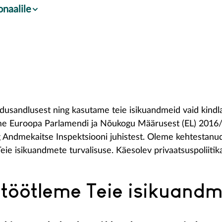
onaalile
Andmekaitse
adusandlusest ning kasutame teie isikuandmeid vaid kind
ume Euroopa Parlamendi ja Nõukogu Määrusest (EL) 2016/
ng Andmekaitse Inspektsiooni juhistest. Oleme kehtesta
eie isikuandmete turvalisuse. Käesolev privaatsuspoliitik
e töötleme Teie isikuand