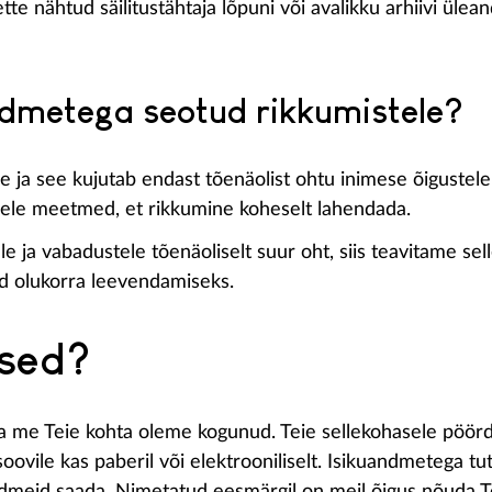
tte nähtud säilitustähtaja lõpuni või avalikku arhiivi üle
ndmetega seotud rikkumistele?
ja see kujutab endast tõenäolist ohtu inimese õigustele 
ele meetmed, et rikkumine koheselt lahendada.
e ja vabadustele tõenäoliselt suur oht, siis teavitame se
sid olukorra leevendamiseks.
used?
a me Teie kohta oleme kogunud. Teie sellekohasele pöörd
soovile kas paberil või elektrooniliselt. Isikuandmetega