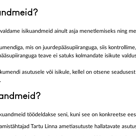
uandmeid?
valdame isikuandmeid ainult asja menetlemiseks ning me
mendiga, mis on juurdepääsupiiranguga, siis kontrollim
depääsupiiranguga teave ei satuks kolmandate isikute val
mendi asutusele või isikule, kellel on otsene seadusest t
.
kuandmeid?
ikuandmeid töödeldakse seni, kuni see on konkreetse eesm
amistähtajad Tartu Linna ametiasutuste hallatavate asutu