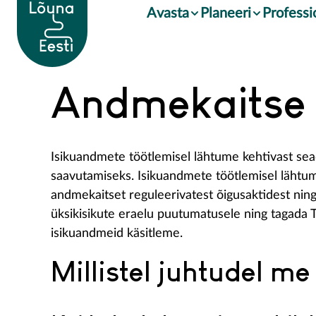
Avasta
Planeeri
Professi
Andmekaitse
Isikuandmete töötlemisel lähtume kehtivast se
saavutamiseks. Isikuandmete töötlemisel läht
andmekaitset reguleerivatest õigusaktidest ni
üksikisikute eraelu puutumatusele ning tagada T
isikuandmeid käsitleme.
Millistel juhtudel m