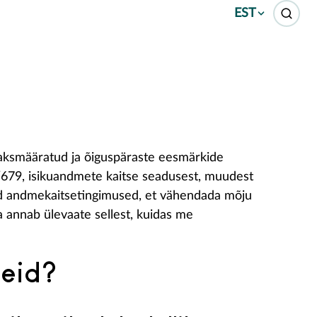
EST
laksmääratud ja õiguspäraste eesmärkide
679, isikuandmete kaitse seadusest, muudest
nud andmekaitsetingimused, et vähendada mõju
a annab ülevaate sellest, kuidas me
meid?