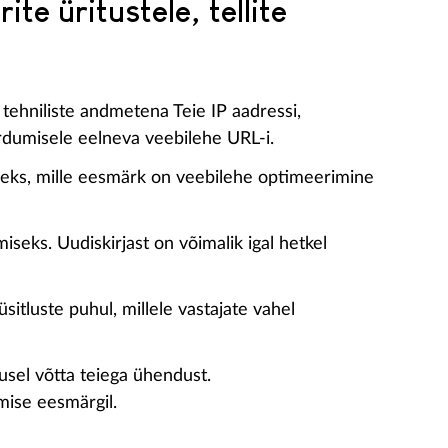
te üritustele, tellite
 tehniliste andmetena Teie IP aadressi,
öördumisele eelneva veebilehe URL-i.
iseks, mille eesmärk on veebilehe optimeerimine
iseks. Uudiskirjast on võimalik igal hetkel
itluste puhul, millele vastajate vahel
dusel võtta teiega ühendust.
mise eesmärgil.