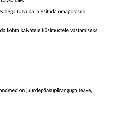
 töökohale.
 teabega tutvuda ja esitada omapoolsed
da kohta käivatele küsimustele vastamiseks,
i andmed on juurdepääsupiiranguga teave,