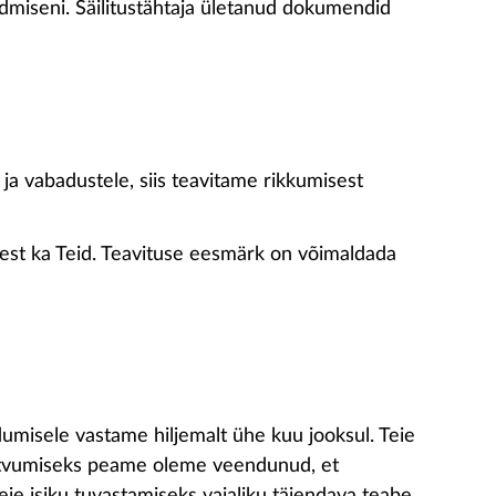
andmiseni. Säilitustähtaja ületanud dokumendid
ja vabadustele, siis teavitame rikkumisest
llest ka Teid. Teavituse eesmärk on võimaldada
umisele vastame hiljemalt ühe kuu jooksul. Teie
 tutvumiseks peame oleme veendunud, et