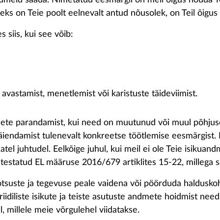
andmeid saada. Nimetatud eesmärgil on meil õigus nõuda Te
ks on Teie poolt eelnevalt antud nõusolek, on Teil õigus n
siis, kui see võib:
 avastamist, menetlemist või karistuste täideviimist.
ete parandamist, kui need on muutunud või muul põhjusel
täiendamist tulenevalt konkreetse töötlemise eesmärgist.
atel juhtudel. Eelkõige juhul, kui meil ei ole Teie isikua
estatud EL määruse 2016/679 artiklites 15-22, millega sa
ie otsuste ja tegevuse peale vaidena või pöörduda haldusk
idiliste isikute ja teiste asutuste andmete hoidmist nee
, millele meie võrgulehel viidatakse.