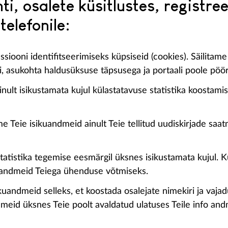
i, osalete küsitlustes, registreeri
telefonile:
iooni identifitseerimiseks küpsiseid (cookies). Säilitame
iisi, asukohta haldusüksuse täpsusega ja portaali poole p
nult isikustamata kujul külastatavuse statistika koostam
e Teie isikuandmeid ainult Teie tellitud uudiskirjade saatm
atistika tegemise eesmärgil üksnes isikustamata kujul. Küs
ikuandmeid Teiega ühenduse võtmiseks.
kuandmeid selleks, et koostada osalejate nimekiri ja vaja
dmeid üksnes Teie poolt avaldatud ulatuses Teile info and