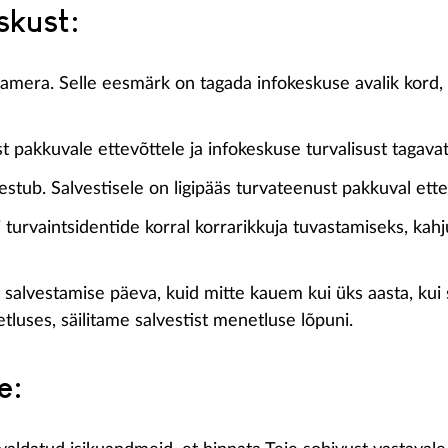
skust:
era. Selle eesmärk on tagada infokeskuse avalik kord, eel
 pakkuvale ettevõttele ja infokeskuse turvalisust tagavate
vestub. Salvestisele on ligipääs turvateenust pakkuval ette
turvaintsidentide korral korrarikkuja tuvastamiseks, kahju
salvestamise päeva, kuid mitte kauem kui üks aasta, kui se
luses, säilitame salvestist menetluse lõpuni.
e: