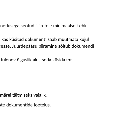
netlusega seotud isikutele minimaalselt ehk
e, kas küsitud dokumenti saab muutmata kujul
dusesse. Juurdepääsu piiramine sõltub dokumendi
ulenev õiguslik alus seda küsida (nt
ärgi täitmiseks vajalik.
ste dokumentide loetelus.