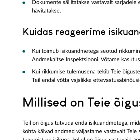
Dokumente säilitatakse vastavalt sarjadele e
hävitatakse.
Kuidas reageerime isikua
Kui toimub isikuandmetega seotud rikkumine 
Andmekaitse Inspektsiooni. Võtame kasutus
Kui rikkumise tulemusena tekib Teie õigustel
Teil endal võtta vajalikke ettevaatusabinõu
Millised on Teie õig
Teil on õigus tutvuda enda isikuandmetega, mid
kohta käivad andmed väljastame vastavalt Teie 