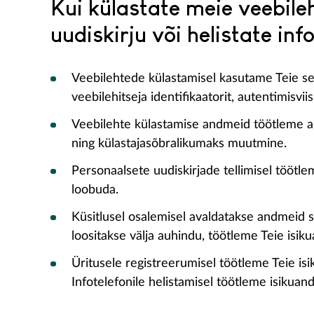
Kui külastate meie veebileht
uudiskirju või helistate info
Veebilehtede külastamisel kasutame Teie sess
veebilehitseja identifikaatorit, autentimisv
Veebilehte külastamise andmeid töötleme ai
ning külastajasõbralikumaks muutmine.
Personaalsete uudiskirjade tellimisel töötlem
loobuda.
Küsitlusel osalemisel avaldatakse andmeid st
loositakse välja auhindu, töötleme Teie is
Üritusele registreerumisel töötleme Teie isi
Infotelefonile helistamisel töötleme isikuan