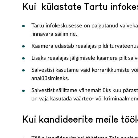
Kui külastate Tartu infoke
Tartu infokeskusesse on paigutanud valvekaam
linnavara säilimine.
Kaamera edastab reaalajas pildi turvateenust
Lisaks reaalajas jälgimisele kaamera pilt sal
Salvestisi kasutame vaid korrarikkumiste või 
analüüsimiseks.
Salvestist säilitame vähemalt üks kuu pärast 
on vaja kasutada väärteo- või kriminaalmenet
Kui kandideerite meile tööl