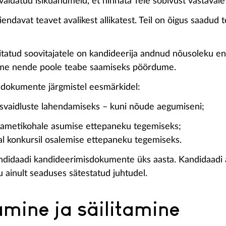
valdatud isikuandmeid, et hinnata Teie sobivust vastavale
ndavat teavet avalikest allikatest. Teil on õigus saadud
atud soovitajatele on kandideerija andnud nõusoleku en
t me nende poole teabe saamiseks pöördume.
 dokumente järgmistel eesmärkidel:
usvaidluste lahendamiseks – kuni nõude aegumiseni;
e ametikohale asumise ettepaneku tegemiseks;
al konkursil osalemise ettepaneku tegemiseks.
 kandidaadi kandideerimisdokumente üks aasta. Kandidaad
 ainult seaduses sätestatud juhtudel.
mine ja säilitamine