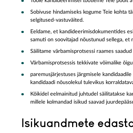
Tööle kandideerimisel töötleme Teie poolt a
Sobivuse hindamiseks kogume Teie kohta täie
selgitused-vastuväited.
Eeldame, et kandideerimisdokumentides esit
samuti on soovitajad nõustunud sellega, e
Säilitame värbamisprotsessi raames saadud
Värbamisprotsessis tekkivate võimalike õig
paremusjärjestuses järgmisele kandidaadil
kandidaadi nõusolekul tulevikus korraldatav
Kõikidel eelmainitud juhtudel säilitatakse
millele kolmandad isikud saavad juurdepääsu
Isikuandmete edasta