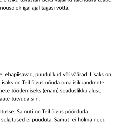
ie isiku tuvastamiseks vajaliku täiendava teabe
õusolek igal ajal tagasi võtta.
 ebapiisavad, puudulikud või väärad. Lisaks on
 Lisaks on Teil õigus nõuda oma isikuandmete
ndmete töötlemiseks (enam) seaduslikku alust.
ate tutvuda siin.
ohtusse. Samuti on Teil õigus pöörduda
d selgitused ei puuduta. Samuti ei hõlma need