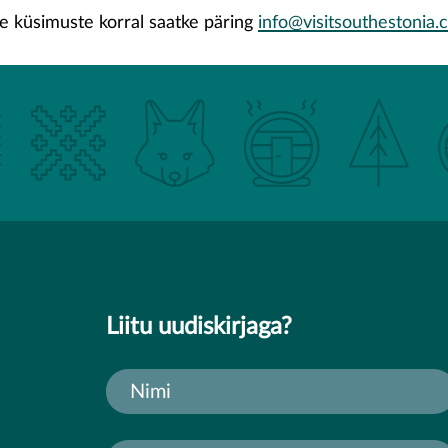
e küsimuste korral saatke päring
info@visitsouthestonia
Liitu uudiskirjaga?