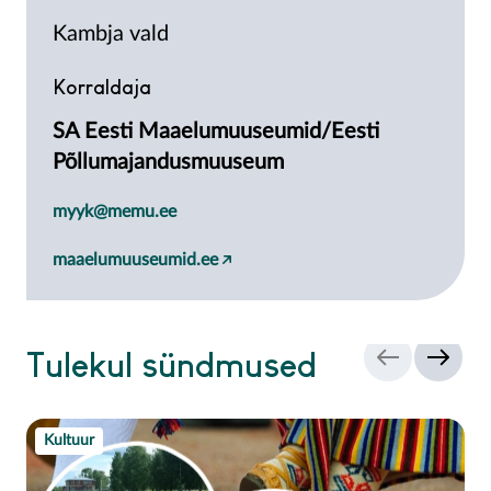
Kambja vald
Korraldaja
SA Eesti Maaelumuuseumid/Eesti
Põllumajandusmuuseum
myyk@memu.ee
maaelumuuseumid.ee
Tulekul sündmused
Kultuur