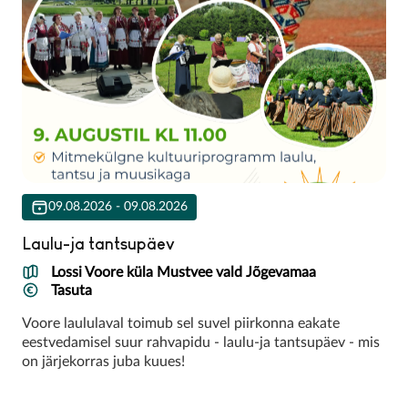
09.08.2026 - 09.08.2026
Laulu-ja tantsupäev
Lossi Voore küla Mustvee vald Jõgevamaa
Tasuta
Voore laululaval toimub sel suvel piirkonna eakate
eestvedamisel suur rahvapidu - laulu-ja tantsupäev - mis
on järjekorras juba kuues!