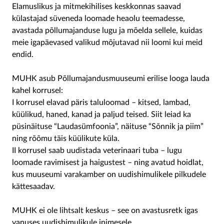
Elamuslikus ja mitmekihilises keskkonnas saavad
külastajad süveneda loomade heaolu teemadesse,
avastada põllumajanduse lugu ja mõelda sellele, kuidas
meie igapäevased valikud mõjutavad nii loomi kui meid
endid.
MUHK asub Põllumajandusmuuseumi erilise looga lauda
kahel korrusel:
I korrusel elavad päris taluloomad – kitsed, lambad,
küülikud, haned, kanad ja paljud teised. Siit leiad ka
püsinäituse “Laudasümfoonia”, näituse “Sõnnik ja piim”
ning rõõmu täis küülikute küla.
II korrusel saab uudistada veterinaari tuba – lugu
loomade ravimisest ja haigustest – ning avatud hoidlat,
kus muuseumi varakamber on uudishimulikele pilkudele
kättesaadav.
MUHK ei ole lihtsalt keskus – see on avastusretk igas
vanuses uudishimulikule inimesele.